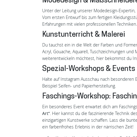
Modedesign & Maßschneider
Unter der Leitung unserer Modedesign-Expertin, 
Vom ersten Entwurf bis zum fertigen Kleidungsst
Erfahrungen mit vielen professionellen Techniken.
Kunstunterricht & Malerei
Du tauchst ein in die Welt der Farben und Forme
Acryl, Gouache, Aquarell, Tuschzeichnungen und M
weiterentwickeln möchtest, hier bekommst du Ins
Spezial-Workshops & Events
Halte auf Instagram Ausschau nach besonderen E
Beispiel Seifen- und Papierherstellung.
Faschings-Workshop: Fasching 
Ein besonderes Event erwartet dich am Faschin
Art“
. Hier kannst du die faszinierende Technik d
einzigartigen Kunstwerke schaffen. Lass die bunte
ein farbenfrohes Erlebnis in der närrischen Zeit!