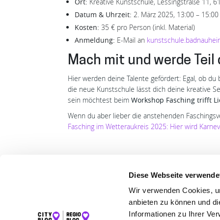
Ort:
Kreative Kunstschule, Lessingstraße 11, 
Datum & Uhrzeit:
2. März 2025, 13:00 – 15:00
Kosten:
35 € pro Person (inkl. Material)
Anmeldung:
E-Mail an
kunstschule.badnauhe
Mach mit und werde Teil
Hier werden deine Talente gefördert: Egal, ob d
die neue Kunstschule lässt dich deine kreative S
sein möchtest beim
Workshop Fasching trifft Li
Wenn du aber lieber die anstehenden Faschingsve
Fasching im Wetteraukreis 2025: Hier wird Karneva
Diese Webseite verwende
Wir verwenden Cookies, um
LET
anbieten zu können und di
Informationen zu Ihrer Ve
K