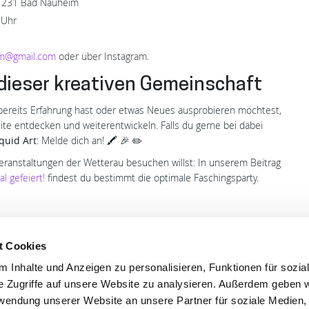
61231 Bad Nauheim
 Uhr
im@gmail.com
oder über Instagram.
 dieser kreativen Gemeinschaft
u bereits Erfahrung hast oder etwas Neues ausprobieren möchtest,
eite entdecken und weiterentwickeln. Falls du gerne bei dabei
quid Art
: Melde dich an! 🖍️ 🎉 ✏️
ranstaltungen der Wetterau besuchen willst: In unserem Beitrag
l gefeiert!
findest du bestimmt die optimale Faschingsparty.
t Cookies
 Inhalte und Anzeigen zu personalisieren, Funktionen für sozia
'S CONNECT
SERVICE
e Zugriffe auf unsere Website zu analysieren. Außerdem geben w
rwendung unserer Website an unsere Partner für soziale Medien
ontakt
WhatsApp