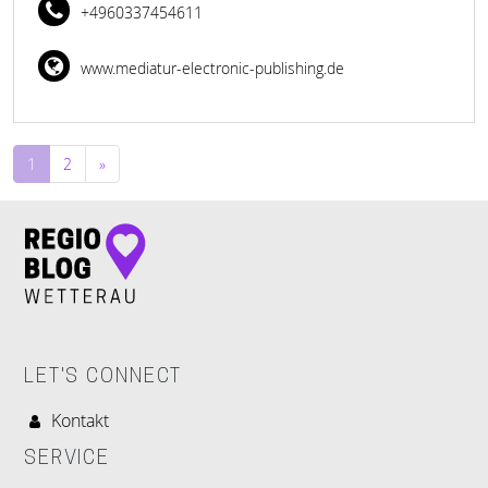
+4960337454611
www.mediatur-electronic-publishing.de
Beitragsnavigation
1
2
»
LET'S CONNECT
Kontakt
SERVICE