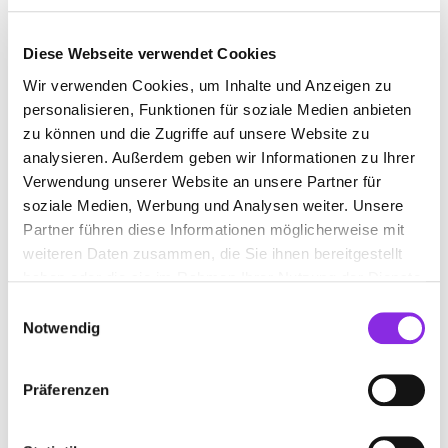
www.sulzmann-druckservice.de
Diese Webseite verwendet Cookies
Wir verwenden Cookies, um Inhalte und Anzeigen zu
personalisieren, Funktionen für soziale Medien anbieten
zu können und die Zugriffe auf unsere Website zu
analysieren. Außerdem geben wir Informationen zu Ihrer
DRUCKEREI MANDLER – IHR SERVICE-
Verwendung unserer Website an unsere Partner für
PARTNER RUND UM DEN DRUCK
soziale Medien, Werbung und Analysen weiter. Unsere
August-Wenzel-Straße 1a
| 35510 Butzbach DE
Partner führen diese Informationen möglicherweise mit
weiteren Daten zusammen, die Sie ihnen bereitgestellt
+4960337454615
haben oder die sie im Rahmen Ihrer Nutzung der Dienste
gesammelt haben.
Einwilligungsauswahl
www.druckerei-mandler.de
Notwendig
Präferenzen