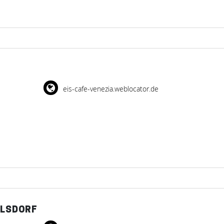
eis-cafe-venezia.weblocator.de
ELSDORF