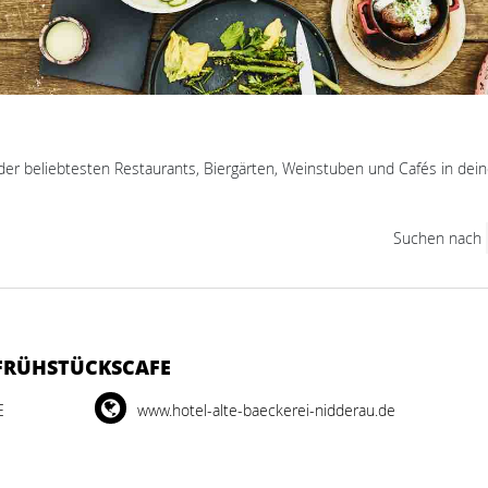
der beliebtesten Restaurants, Biergärten, Weinstuben und Cafés in dein
Suchen nach
 FRÜHSTÜCKSCAFE
E
www.hotel-alte-baeckerei-nidderau.de