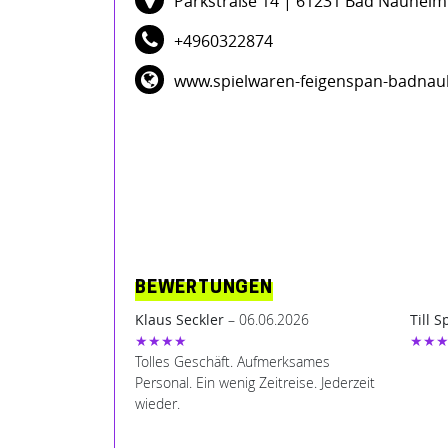
Parkstraße 14
| 61231 Bad Nauheim
+4960322874
www.spielwaren-feigenspan-badnau
BEWERTUNGEN
Klaus Seckler
– 06.06.2026
Till S
★★★★
★★
Tolles Geschäft. Aufmerksames
Personal. Ein wenig Zeitreise. Jederzeit
wieder.