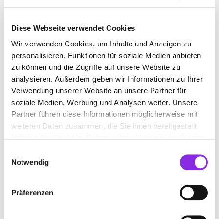
kostenlos erhalten. Ein weiterer Standort befindet sich in
Nidda.
Adresse Büdingen:
Vorstadt 17, 63654 Büdingen
Diese Webseite verwendet Cookies
Adresse Nidda:
Raun 96, 63667 Nidda
Wir verwenden Cookies, um Inhalte und Anzeigen zu
Bleichenbach:
Das
DRK-Kleiderlädchen
in Ortenberg-
personalisieren, Funktionen für soziale Medien anbieten
Bleichenbach verfügt über ein „Annahme-Fenster“, an
zu können und die Zugriffe auf unsere Website zu
dem ihr zu den Öffnungszeiten eure Spenden abgeben
analysieren. Außerdem geben wir Informationen zu Ihrer
könnt.
Verwendung unserer Website an unsere Partner für
Adresse:
Forsthausstr. 4 63683 Ortenberg-Bleichenbach
soziale Medien, Werbung und Analysen weiter. Unsere
Weitere soziale Einrichtungen für
Partner führen diese Informationen möglicherweise mit
eure Spenden
weiteren Daten zusammen, die Sie ihnen bereitgestellt
haben oder die sie im Rahmen Ihrer Nutzung der Dienste
Neben dem DRK gibt es weitere Projekte im Wetteraukreis,
gesammelt haben.
Einwilligungsauswahl
die sich über eure Unterstützung freuen:
Notwendig
Flüchtlingshilfe Nidderau:
Die
Kleiderkammer
in
Nidderau steht sowohl Geflüchteten als auch allen
anderen hilfsbedürftigen Menschen zur Verfügung. Neben
Präferenzen
Kleidung werden hier auch funktionstüchtige
Haushaltsgegenstände wie Geschirr oder Töpfe