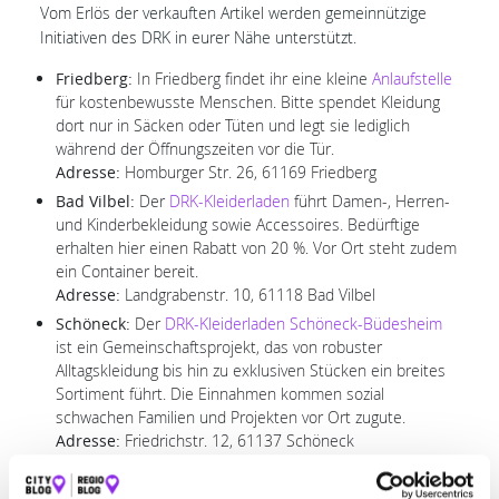
Vom Erlös der verkauften Artikel werden gemeinnützige
Initiativen des DRK in eurer Nähe unterstützt
.
Friedberg:
In Friedberg findet ihr eine kleine
Anlaufstelle
für kostenbewusste Menschen. Bitte spendet Kleidung
dort nur in Säcken oder Tüten und legt sie lediglich
während der Öffnungszeiten vor die Tür.
Adresse:
Homburger Str. 26, 61169 Friedberg
Bad Vilbel:
Der
DRK-Kleiderladen
führt Damen-, Herren-
und Kinderbekleidung sowie Accessoires. Bedürftige
erhalten hier einen Rabatt von 20 %. Vor Ort steht zudem
ein Container bereit.
Adresse:
Landgrabenstr. 10, 61118 Bad Vilbel
Schöneck:
Der
DRK-Kleiderladen Schöneck-Büdesheim
ist ein Gemeinschaftsprojekt, das von robuster
Alltagskleidung bis hin zu exklusiven Stücken ein breites
Sortiment führt. Die Einnahmen kommen sozial
schwachen Familien und Projekten vor Ort zugute.
Adresse:
Friedrichstr. 12, 61137 Schöneck
Büdingen und Nidda:
Der
DRK-Kleiderladen in Büdingen
unterstützt wohnsitzlose Menschen, die dort Kleidung