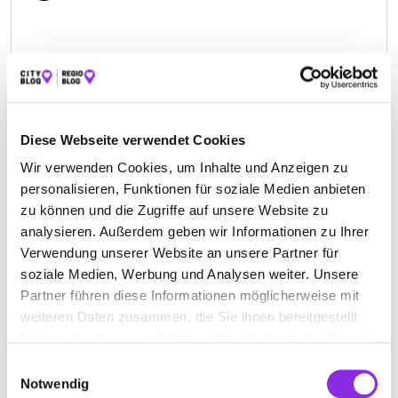
Diese Webseite verwendet Cookies
Wir verwenden Cookies, um Inhalte und Anzeigen zu
SCHMIDT GETRÄNKE & MEHR INH.
personalisieren, Funktionen für soziale Medien anbieten
MICHAEL SCHMIDT
zu können und die Zugriffe auf unsere Website zu
Hessenring 45
| 61200 Wölfersheim DE
analysieren. Außerdem geben wir Informationen zu Ihrer
Verwendung unserer Website an unsere Partner für
+4960366022
soziale Medien, Werbung und Analysen weiter. Unsere
Partner führen diese Informationen möglicherweise mit
schmidt-getraenke-mehr-inh-michael-
weiteren Daten zusammen, die Sie ihnen bereitgestellt
schmidt.weblocator.de
haben oder die sie im Rahmen Ihrer Nutzung der Dienste
gesammelt haben.
Einwilligungsauswahl
Notwendig