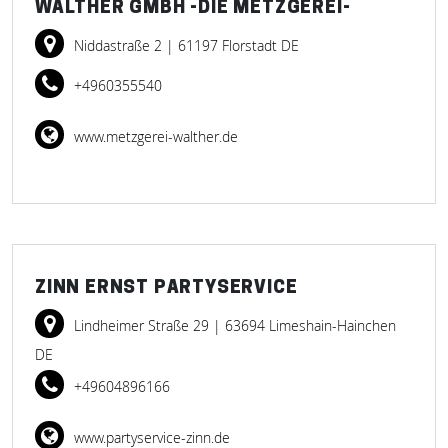
WALTHER GMBH -DIE METZGEREI-
Niddastraße 2
| 61197 Florstadt DE
+4960355540
www.metzgerei-walther.de
ZINN ERNST PARTYSERVICE
Lindheimer Straße 29
| 63694 Limeshain-Hainchen
DE
+49604896166
www.partyservice-zinn.de