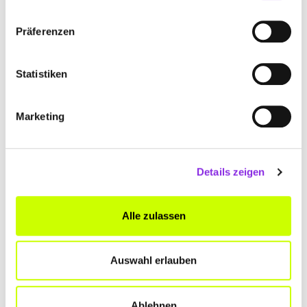
Präferenzen
STROH CATERING GMBH
Altenstädter Straße 29 a
| 63674 Altenstadt-Lindheim
Statistiken
DE
+4960475539
Marketing
www.stroh-schlosscafe-buedingen.de
Details zeigen
Alle zulassen
THEIS OBSTHANDEL INH. KLAUS
SCHWING
Auswahl erlauben
Wirtsgasse 16
| 61194 Niddatal-Assenheim DE
+4960342779
Ablehnen