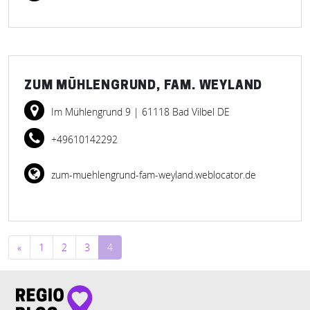
ZUM MÜHLENGRUND, FAM. WEYLAND
Im Mühlengrund 9
| 61118 Bad Vilbel DE
+49610142292
zum-muehlengrund-fam-weyland.weblocator.de
Beitragsnavigation
«
1
2
3
4