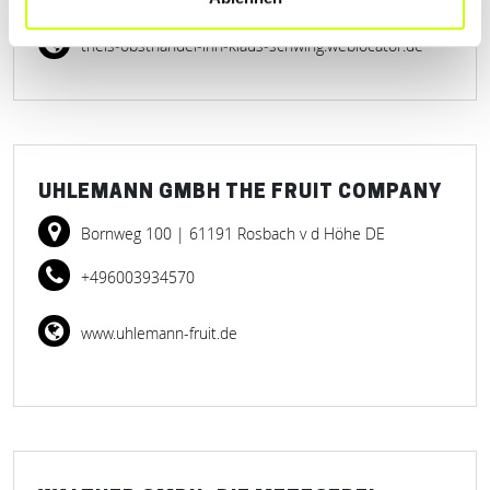
theis-obsthandel-inh-klaus-schwing.weblocator.de
UHLEMANN GMBH THE FRUIT COMPANY
Bornweg 100
| 61191 Rosbach v d Höhe DE
+496003934570
www.uhlemann-fruit.de