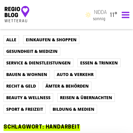
NIDDA
11°
Hauptnavigation
sonnig
ALLE
EINKAUFEN & SHOPPEN
GESUNDHEIT & MEDIZIN
SERVICE & DIENSTLEISTUNGEN
ESSEN & TRINKEN
BAUEN & WOHNEN
AUTO & VERKEHR
RECHT & GELD
ÄMTER & BEHÖRDEN
BEAUTY & WELLNESS
REISEN & ÜBERNACHTEN
SPORT & FREIZEIT
BILDUNG & MEDIEN
SCHLAGWORT:
HANDARBEIT