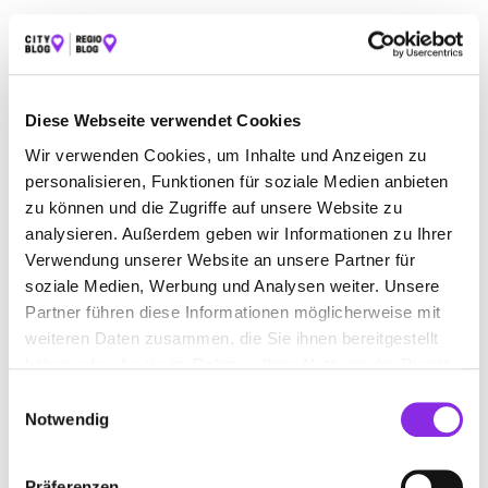
ALLE
AUTO & VERKEHR
ESSEN & TRINKEN
SPORT & FREIZEIT
ÄMTER & BEHÖRDEN
Diese Webseite verwendet Cookies
BAUEN & WOHNEN
BEAUTY & WELLNESS
Wir verwenden Cookies, um Inhalte und Anzeigen zu
BILDUNG & MEDIEN
EINKAUFEN & SHOPPEN
personalisieren, Funktionen für soziale Medien anbieten
zu können und die Zugriffe auf unsere Website zu
GESUNDHEIT & MEDIZIN
RECHT & GELD
analysieren. Außerdem geben wir Informationen zu Ihrer
REISEN & ÜBERNACHTEN
Verwendung unserer Website an unsere Partner für
soziale Medien, Werbung und Analysen weiter. Unsere
SERVICE & DIENSTLEISTUNGEN
Partner führen diese Informationen möglicherweise mit
weiteren Daten zusammen, die Sie ihnen bereitgestellt
haben oder die sie im Rahmen Ihrer Nutzung der Dienste
gesammelt haben.
Einwilligungsauswahl
Notwendig
Präferenzen