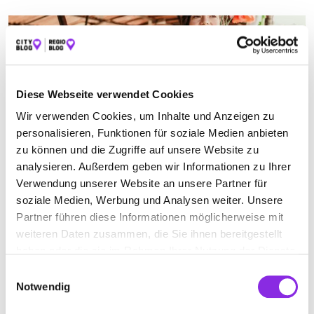
Diese Webseite verwendet Cookies
Wir verwenden Cookies, um Inhalte und Anzeigen zu
personalisieren, Funktionen für soziale Medien anbieten
zu können und die Zugriffe auf unsere Website zu
analysieren. Außerdem geben wir Informationen zu Ihrer
Verwendung unserer Website an unsere Partner für
Einkaufen & Shoppen
soziale Medien, Werbung und Analysen weiter. Unsere
FRISCH UND SAISONAL: WOCHENMÄRKTE IM …
Partner führen diese Informationen möglicherweise mit
Die Wochenmärkte im Wetteraukreis sind bunt, vielfältig und lassen
weiteren Daten zusammen, die Sie ihnen bereitgestellt
einen für einen Moment lang den Alltag vergessen.
haben oder die sie im Rahmen Ihrer Nutzung der Dienste
Mehr erfahren
gesammelt haben.
Einwilligungsauswahl
Notwendig