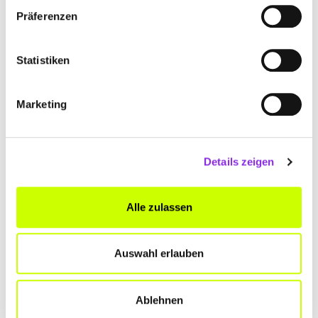
Präferenzen
Statistiken
Marketing
Einkaufen & Shoppen
Details zeigen
VERKAUFSOFFENER SONNTAG: TERMINE FÜR
…
Alle zulassen
Ein verkaufsoffener Sonntag in der Wetterau? Ihr wollt das
Wochenende nutzen, um die historischen Altstädte der Wetterau
zu erkunden und dabei entspannt durch die Geschäfte zu ziehen?
Auswahl erlauben
Mehr erfahren
Ablehnen