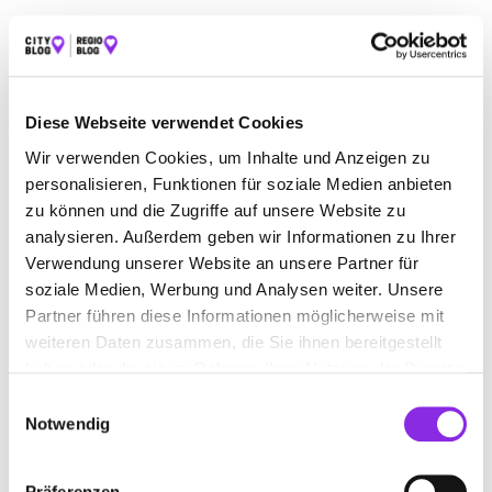
ALLE
AUTO & VERKEHR
ESSEN & TRINKEN
SPORT & FREIZEIT
ÄMTER & BEHÖRDEN
Diese Webseite verwendet Cookies
BAUEN & WOHNEN
BEAUTY & WELLNESS
Wir verwenden Cookies, um Inhalte und Anzeigen zu
BILDUNG & MEDIEN
EINKAUFEN & SHOPPEN
personalisieren, Funktionen für soziale Medien anbieten
GESUNDHEIT & MEDIZIN
RECHT & GELD
zu können und die Zugriffe auf unsere Website zu
analysieren. Außerdem geben wir Informationen zu Ihrer
REISEN & ÜBERNACHTEN
Verwendung unserer Website an unsere Partner für
soziale Medien, Werbung und Analysen weiter. Unsere
SERVICE & DIENSTLEISTUNGEN
Partner führen diese Informationen möglicherweise mit
weiteren Daten zusammen, die Sie ihnen bereitgestellt
haben oder die sie im Rahmen Ihrer Nutzung der Dienste
gesammelt haben.
Einwilligungsauswahl
Notwendig
Präferenzen