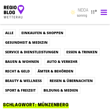
NIDDA
11°
Hauptnavigation
sonnig
ALLE
EINKAUFEN & SHOPPEN
GESUNDHEIT & MEDIZIN
SERVICE & DIENSTLEISTUNGEN
ESSEN & TRINKEN
BAUEN & WOHNEN
AUTO & VERKEHR
RECHT & GELD
ÄMTER & BEHÖRDEN
BEAUTY & WELLNESS
REISEN & ÜBERNACHTEN
SPORT & FREIZEIT
BILDUNG & MEDIEN
SCHLAGWORT:
MÜNZENBERG