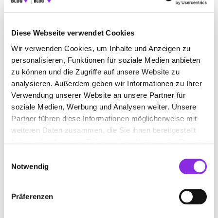
Diese Webseite verwendet Cookies
Wir verwenden Cookies, um Inhalte und Anzeigen zu
Essen & Trinken
personalisieren, Funktionen für soziale Medien anbieten
zu können und die Zugriffe auf unsere Website zu
ERDBEEREN ZUM SELBSTPFLÜCKEN IN DER …
analysieren. Außerdem geben wir Informationen zu Ihrer
Hier haben wir für dich die besten Felder zum Selbstpflücken von
Verwendung unserer Website an unsere Partner für
Erdbeeren in der Wetterau zusammengestellt
soziale Medien, Werbung und Analysen weiter. Unsere
Mehr erfahren
Partner führen diese Informationen möglicherweise mit
weiteren Daten zusammen, die Sie ihnen bereitgestellt
haben oder die sie im Rahmen Ihrer Nutzung der Dienste
gesammelt haben.
Einwilligungsauswahl
Notwendig
Präferenzen