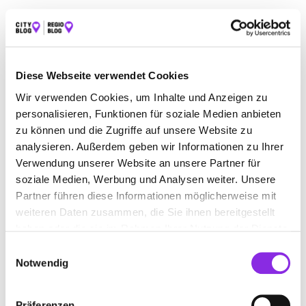
ALLE
AUTO & VERKEHR
ESSEN & TRINKEN
SPORT & FREIZEIT
ÄMTER & BEHÖRDEN
Diese Webseite verwendet Cookies
BAUEN & WOHNEN
BEAUTY & WELLNESS
Wir verwenden Cookies, um Inhalte und Anzeigen zu
BILDUNG & MEDIEN
EINKAUFEN & SHOPPEN
personalisieren, Funktionen für soziale Medien anbieten
zu können und die Zugriffe auf unsere Website zu
GESUNDHEIT & MEDIZIN
RECHT & GELD
analysieren. Außerdem geben wir Informationen zu Ihrer
REISEN & ÜBERNACHTEN
Verwendung unserer Website an unsere Partner für
soziale Medien, Werbung und Analysen weiter. Unsere
SERVICE & DIENSTLEISTUNGEN
Partner führen diese Informationen möglicherweise mit
weiteren Daten zusammen, die Sie ihnen bereitgestellt
haben oder die sie im Rahmen Ihrer Nutzung der Dienste
gesammelt haben.
Einwilligungsauswahl
Notwendig
Präferenzen