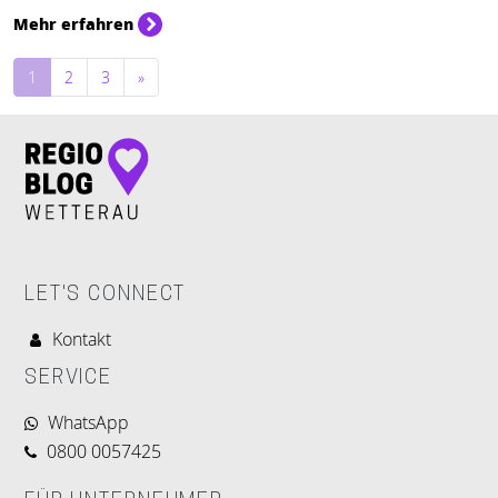
Mehr erfahren
Beitragsnavigation
1
2
3
»
LET'S CONNECT
Kontakt
SERVICE
WhatsApp
0800 0057425