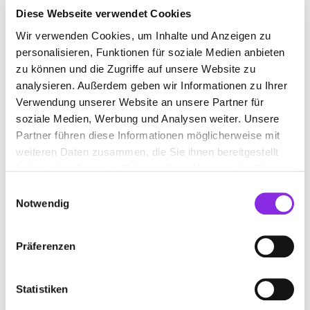
Diese Webseite verwendet Cookies
+49610144229
Wir verwenden Cookies, um Inhalte und Anzeigen zu
personalisieren, Funktionen für soziale Medien anbieten
www.beautyandsoul.info
zu können und die Zugriffe auf unsere Website zu
analysieren. Außerdem geben wir Informationen zu Ihrer
Verwendung unserer Website an unsere Partner für
soziale Medien, Werbung und Analysen weiter. Unsere
Partner führen diese Informationen möglicherweise mit
weiteren Daten zusammen, die Sie ihnen bereitgestellt
BEAUTY TIME COSMETICS INH. KERSTIN
haben oder die sie im Rahmen Ihrer Nutzung der Dienste
GIERTH-MRONCZ
gesammelt haben.
Einwilligungsauswahl
Notwendig
Bisseser Straße 52
| 61209 Echzell DE
+4960089189359
Präferenzen
Statistiken