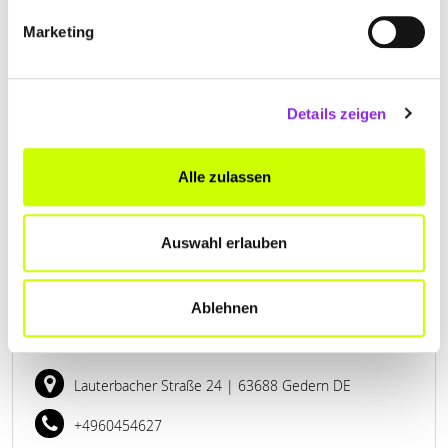
Marketing
SANDRAS BEAUTY WORLD
Hauptstraße 38
| 61194 Niddatal DE
Details zeigen
+496034908690
Alle zulassen
www.sandras-beauty-world.de
Auswahl erlauben
Ablehnen
SILKE DIEHL KOSMETIKSTÜBCHEN
Lauterbacher Straße 24
| 63688 Gedern DE
+4960454627