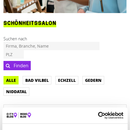
SCHÖNHEITSSALON
Suchen nach
Finden
ALLE
BAD VILBEL
ECHZELL
GEDERN
NIDDATAL
BEAUTY & SOUL KOSMETIKSTUDIO
Mozartstraße 1
| 61118 Bad Vilbel DE