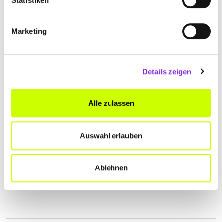
Statistiken
+496042970340
www.axa-betreuer.de
Marketing
Details zeigen
BJÖRN EDELMANN ALLIANZ
Alle zulassen
HAUPTVERTRETUNG
Mühlstraße 23
| 63667 Nidda DE
Auswahl erlauben
+4960436077
Ablehnen
www.allianz-edelmann.de