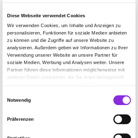
Diese Webseite verwendet Cookies
ASCHENBRENNER & BRINKMANN GMBH
Wir verwenden Cookies, um Inhalte und Anzeigen zu
personalisieren, Funktionen für soziale Medien anbieten
Dieselstraße 1
| 61184 Karben-Klein-Karben DE
zu können und die Zugriffe auf unsere Website zu
+4960393227
analysieren. Außerdem geben wir Informationen zu Ihrer
Verwendung unserer Website an unsere Partner für
soziale Medien, Werbung und Analysen weiter. Unsere
www.aschenbrenner-brinkmann.ruv.de
Partner führen diese Informationen möglicherweise mit
weiteren Daten zusammen, die Sie ihnen bereitgestellt
haben oder die sie im Rahmen Ihrer Nutzung der Dienste
gesammelt haben.
Einwilligungsauswahl
Notwendig
AXA VERSICHERUNGEN LANGLITZ INH.
KIARASCH GHALIAI, BÜDINGEN
Präferenzen
Bahnhofstraße 38
| 63654 Büdingen DE