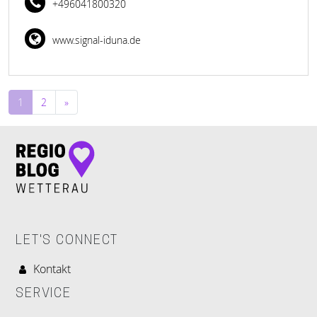
+496041800320
www.signal-iduna.de
Beitragsnavigation
1
2
»
LET'S CONNECT
Kontakt
SERVICE