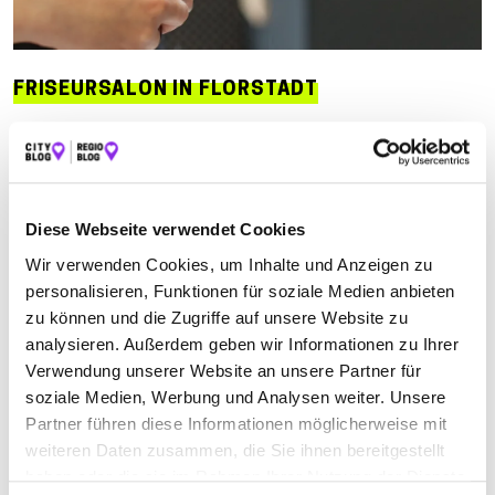
FRISEURSALON IN FLORSTADT
Suchen nach
Diese Webseite verwendet Cookies
Finden
Wir verwenden Cookies, um Inhalte und Anzeigen zu
personalisieren, Funktionen für soziale Medien anbieten
ALLE
BAD HOMBURG V.D.HÖHE
BAD NAUHEIM
zu können und die Zugriffe auf unsere Website zu
analysieren. Außerdem geben wir Informationen zu Ihrer
BAD VILBEL
BÜDINGEN
BUTZBACH
ECHZELL
Verwendung unserer Website an unsere Partner für
FLORSTADT
FRIEDBERG
FRIEDBERG (HESSEN)
soziale Medien, Werbung und Analysen weiter. Unsere
Partner führen diese Informationen möglicherweise mit
GLAUBURG
KARBEN
KARBEN-GROSS-KARBEN
weiteren Daten zusammen, die Sie ihnen bereitgestellt
KARBEN-KLOPPENHEIM
KARBEN-OKARBEN
haben oder die sie im Rahmen Ihrer Nutzung der Dienste