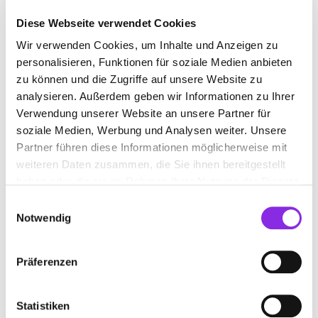
Diese Webseite verwendet Cookies
Wir verwenden Cookies, um Inhalte und Anzeigen zu
KOSMETIKER IN NIDDERAU
personalisieren, Funktionen für soziale Medien anbieten
zu können und die Zugriffe auf unsere Website zu
Suchen nach
analysieren. Außerdem geben wir Informationen zu Ihrer
Verwendung unserer Website an unsere Partner für
soziale Medien, Werbung und Analysen weiter. Unsere
Partner führen diese Informationen möglicherweise mit
Finden
weiteren Daten zusammen, die Sie ihnen bereitgestellt
haben oder die sie im Rahmen Ihrer Nutzung der Dienste
ALLE
NIDDERAU
gesammelt haben.
Einwilligungsauswahl
Notwendig
VANITAS KOSMETIK & NAGELDESIGN,
Präferenzen
NINA KRAFT
Friedrich-Ebert-Straße 11
| 61130 Nidderau DE
Statistiken