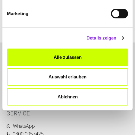
+496187994499
Marketing
ninakraft.de
Details zeigen
Alle zulassen
Auswahl erlauben
LET'S CONNECT
Ablehnen
Kontakt
SERVICE
WhatsApp
0800 0057425