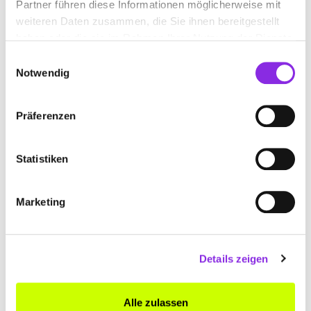
Partner führen diese Informationen möglicherweise mit
weiteren Daten zusammen, die Sie ihnen bereitgestellt
haben oder die sie im Rahmen Ihrer Nutzung der Dienste
gesammelt haben.
Einwilligungsauswahl
Notwendig
Präferenzen
Geschlossen - öffnet am Montag um 08:00 Uhr
VERA SCHERFER FACHÄRZTIN FÜR
Statistiken
ALLGEMEINMEDIZIN
Hauptstraße 8
| 63691 Ranstadt DE
Marketing
+4960416658
Details zeigen
vera-scherfer-fachaerztin-fuer-
allgemeinmedizin.weblocator.de
Alle zulassen