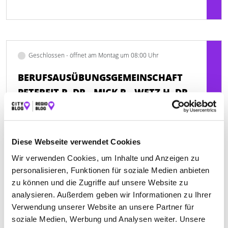
Geschlossen - öffnet am Montag um 08:00 Uhr
BERUFSAUSÜBUNGSGEMEINSCHAFT
PETEREIT R. DR., MICK R., WETZ H. DR.,
HAASE A., DR. MAIER R.
Bertolt-Brecht-Straße 2
| 61130 Nidderau DE
Diese Webseite verwendet Cookies
+49618793540
Wir verwenden Cookies, um Inhalte und Anzeigen zu
personalisieren, Funktionen für soziale Medien anbieten
www.arztpraxis-nidderau.de
zu können und die Zugriffe auf unsere Website zu
analysieren. Außerdem geben wir Informationen zu Ihrer
Verwendung unserer Website an unsere Partner für
soziale Medien, Werbung und Analysen weiter. Unsere