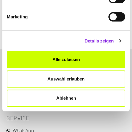
In der Siedlung 1
| 63667 Nidda DE
+4960439866053
Marketing
www.schmerztherapie-nidda.de
Details zeigen
Alle zulassen
Auswahl erlauben
LET'S CONNECT
Ablehnen
Kontakt
SERVICE
WhatsApp