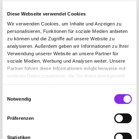
Diese Webseite verwendet Cookies
Wir verwenden Cookies, um Inhalte und Anzeigen zu
ZENTRUM FÜR SCHMERZTHERAPIE
personalisieren, Funktionen für soziale Medien anbieten
zu können und die Zugriffe auf unsere Website zu
Suchen nach
analysieren. Außerdem geben wir Informationen zu Ihrer
Verwendung unserer Website an unsere Partner für
soziale Medien, Werbung und Analysen weiter. Unsere
Partner führen diese Informationen möglicherweise mit
Finden
weiteren Daten zusammen, die Sie ihnen bereitgestellt
haben oder die sie im Rahmen Ihrer Nutzung der Dienste
ALLE
NIDDA
gesammelt haben.
Einwilligungsauswahl
Notwendig
BUDECK SUSAN A. PRAXIS FÜR
Präferenzen
SCHMERZTHERAPIE UND
HYPNOSETHERAPIE
Statistiken