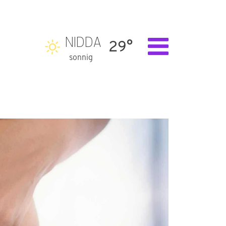
NIDDA
29°
sonnig