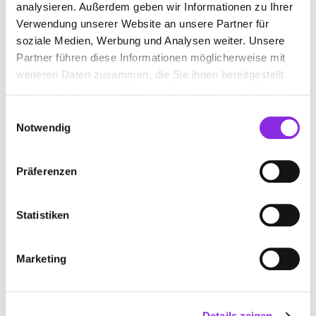
analysieren. Außerdem geben wir Informationen zu Ihrer
Verwendung unserer Website an unsere Partner für
soziale Medien, Werbung und Analysen weiter. Unsere
Partner führen diese Informationen möglicherweise mit
weiteren Daten zusammen, die Sie ihnen bereitgestellt
haben oder die sie im Rahmen Ihrer Nutzung der Dienste
gesammelt haben.
Einwilligungsauswahl
Notwendig
ACCURAMED AUGENARZTPRAXIS
Präferenzen
Max-Planck-Straße 29
| 61184 Karben DE
+49603945820
Statistiken
www.accuramed-tagesklinik.de
Marketing
Details zeigen