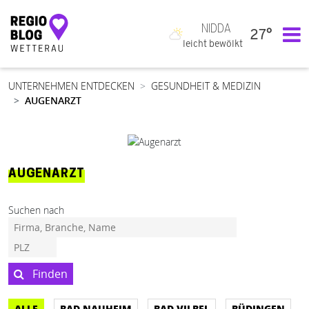
NIDDA
27°
Hauptnavigation
leicht bewölkt
UNTERNEHMEN ENTDECKEN
GESUNDHEIT & MEDIZIN
AUGENARZT
AUGENARZT
Suchen nach
Finden
ALLE
BAD NAUHEIM
BAD VILBEL
BÜDINGEN