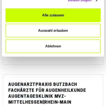
AUGENARZTPRAXIS BAD NAUHEIM,
Alle zulassen
AUGENTAGESKLINIKEN MVZ DRES.
JACOBI GBR
Auswahl erlauben
Luisenstraße 20
| 61231 Bad Nauheim DE
+49603232747
Ablehnen
at-kliniken.de
AUGENARZTPRAXIS BUTZBACH
FACHÄRZTE FÜR AUGENHEILKUNDE
AUGENTAGESKLINIK MVZ-
MITTELHESSEN|RHEIN-MAIN