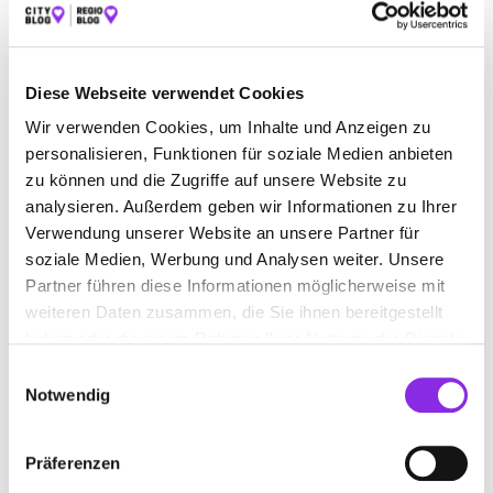
ALLGEMEINMEDIZIN
Pestalozzistraße 10
| 61118 Bad Vilbel DE
Diese Webseite verwendet Cookies
+49610185083
Wir verwenden Cookies, um Inhalte und Anzeigen zu
personalisieren, Funktionen für soziale Medien anbieten
www.praxis-pels-badvilbel.de
zu können und die Zugriffe auf unsere Website zu
analysieren. Außerdem geben wir Informationen zu Ihrer
Verwendung unserer Website an unsere Partner für
soziale Medien, Werbung und Analysen weiter. Unsere
Partner führen diese Informationen möglicherweise mit
weiteren Daten zusammen, die Sie ihnen bereitgestellt
haben oder die sie im Rahmen Ihrer Nutzung der Dienste
gesammelt haben.
Einwilligungsauswahl
Notwendig
Präferenzen
Geschlossen - öffnet um 08:00 Uhr