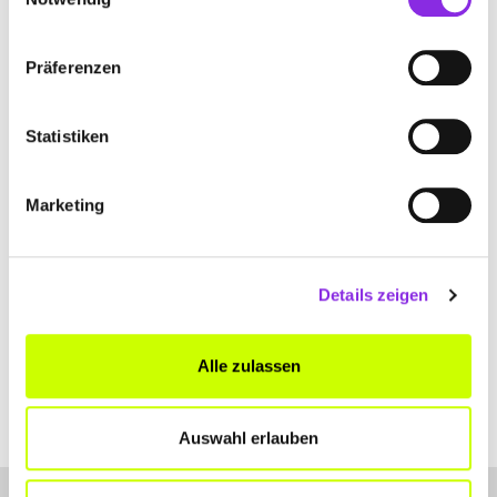
+496101813323
Präferenzen
www.nordicwalking-badvilbel.de
Statistiken
Marketing
TINNITUS THERAPIE CENTER
Bahnhofsallee 1
| 61231 Bad Nauheim DE
Details zeigen
+4960323491552
Alle zulassen
www.tinnitus-therapie-center.de
Auswahl erlauben