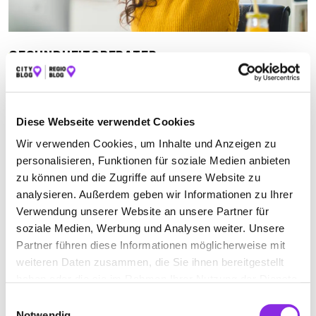
GESUNDHEITSBERATER
Suchen nach
Diese Webseite verwendet Cookies
Wir verwenden Cookies, um Inhalte und Anzeigen zu
Finden
personalisieren, Funktionen für soziale Medien anbieten
zu können und die Zugriffe auf unsere Website zu
ALLE
BAD NAUHEIM
BAD VILBEL
analysieren. Außerdem geben wir Informationen zu Ihrer
Verwendung unserer Website an unsere Partner für
soziale Medien, Werbung und Analysen weiter. Unsere
Partner führen diese Informationen möglicherweise mit
NORDIC WALKINGSCHULE KATHARINA
weiteren Daten zusammen, die Sie ihnen bereitgestellt
PETERS
haben oder die sie im Rahmen Ihrer Nutzung der Dienste
gesammelt haben.
Einwilligungsauswahl
Franz-Lehar-Weg 21
| 61118 Bad Vilbel DE
Notwendig