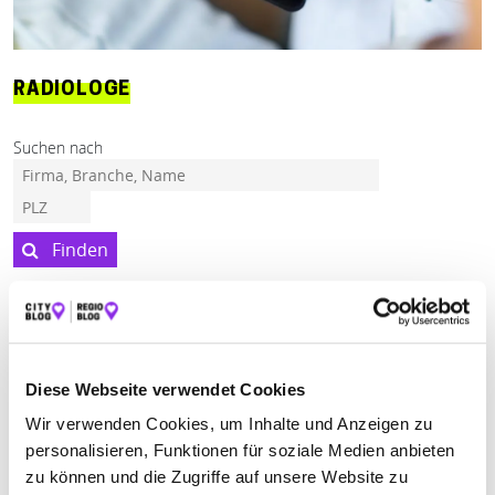
RADIOLOGE
Suchen nach
Finden
ALLE
BAD NAUHEIM
FRIEDBERG
FRIEDBERG (HESSEN)
Diese Webseite verwendet Cookies
Wir verwenden Cookies, um Inhalte und Anzeigen zu
RADIOMEDICUM
personalisieren, Funktionen für soziale Medien anbieten
GEMEINSCHAFTSPRAXIS FÜR
zu können und die Zugriffe auf unsere Website zu