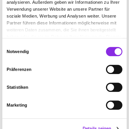
RADIOLOGIE UND NUKLEARMEDIZIN
analysieren. Außerdem geben wir Informationen zu Ihrer
Verwendung unserer Website an unsere Partner für
In der Au 1a
| 61231 Bad Nauheim DE
soziale Medien, Werbung und Analysen weiter. Unsere
Partner führen diese Informationen möglicherweise mit
+4960328675490
weiteren Daten zusammen, die Sie ihnen bereitgestellt
haben oder die sie im Rahmen Ihrer Nutzung der Dienste
www.radiomedicum.de
gesammelt haben.
Einwilligungsauswahl
Notwendig
Präferenzen
ZENTRUM FÜR RADIOLOGIE UND
NUKLEARMEDIZIN WETTERAU
Statistiken
Kaiserstr. 145-147
| 61169 Friedberg DE
Marketing
+49603173160
www.radiologie-wetterau.de
Details zeigen