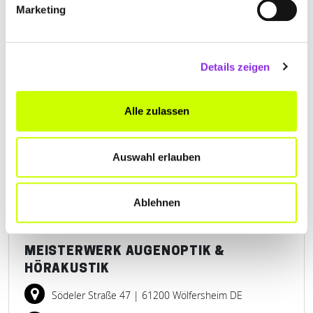
Marketing
GENTERCZEWSKY OPTIK AUGENOPTIK
Details zeigen
Frankfurter Straße 69-71
| 61118 Bad Vilbel DE
+4961014992188
Alle zulassen
www.go-optik.de
Auswahl erlauben
Ablehnen
MEISTERWERK AUGENOPTIK &
HÖRAKUSTIK
Södeler Straße 47
| 61200 Wölfersheim DE