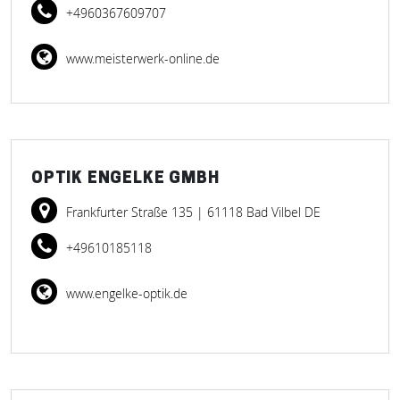
+4960367609707
www.meisterwerk-online.de
OPTIK ENGELKE GMBH
Frankfurter Straße 135
| 61118 Bad Vilbel DE
+49610185118
www.engelke-optik.de