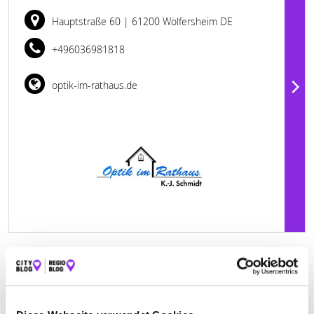
Hauptstraße 60
| 61200 Wölfersheim DE
+496036981818
optik-im-rathaus.de
BRILLEN BELZ GMBH