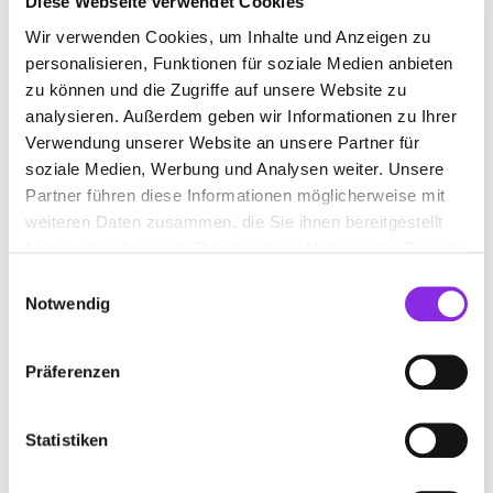
Diese Webseite verwendet Cookies
Vogelsbergstraße 37
| 63674 Altenstadt DE
Wir verwenden Cookies, um Inhalte und Anzeigen zu
+4960472792
personalisieren, Funktionen für soziale Medien anbieten
zu können und die Zugriffe auf unsere Website zu
brillen-belz-gmbh.weblocator.de
analysieren. Außerdem geben wir Informationen zu Ihrer
Verwendung unserer Website an unsere Partner für
soziale Medien, Werbung und Analysen weiter. Unsere
Partner führen diese Informationen möglicherweise mit
weiteren Daten zusammen, die Sie ihnen bereitgestellt
haben oder die sie im Rahmen Ihrer Nutzung der Dienste
BRILLEN HEIL
gesammelt haben.
Einwilligungsauswahl
Notwendig
Beethovenallee 1
| 61130 Nidderau DE
+49618721710
Präferenzen
brillenheil.de
Statistiken